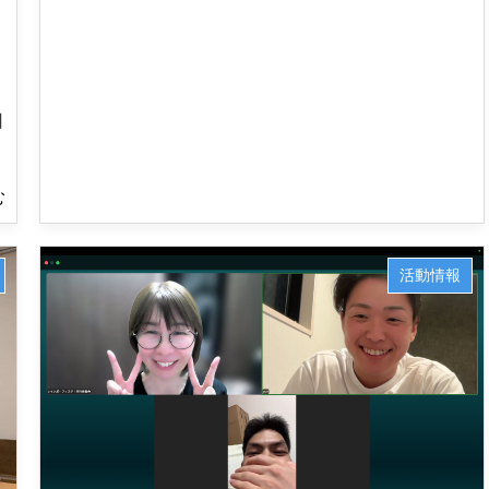
日
む
活動情報