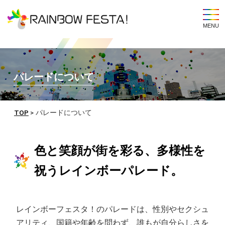
t
o
g
g
l
e
n
a
v
パレードについて
i
g
a
t
i
TOP
>
パレードについて
o
n
色と笑顔が街を彩る、多様性を
祝うレインボーパレード。
レインボーフェスタ！のパレードは、性別やセクシュ
アリティ、国籍や年齢を問わず、誰もが自分らしさを