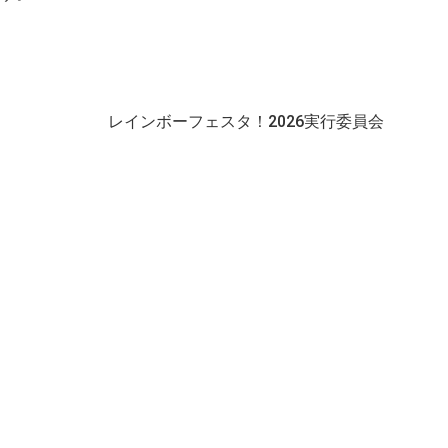
。
レインボーフェスタ！2026実行委員会
他注意事項
搬入スケジュール
お申し込み