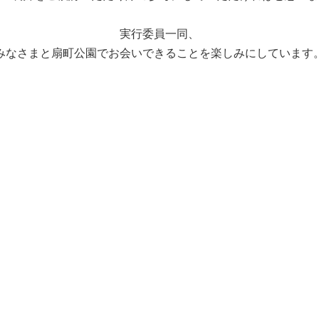
実行委員一同、
みなさまと扇町公園でお会いできることを楽しみにしています
区画
出展料
飲食物販売について
その