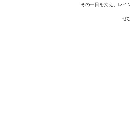
その一日を支え、レイ
ぜ
虹レンジャーとしてレ
■説明会は1日のみの
■事前申し込み不要：