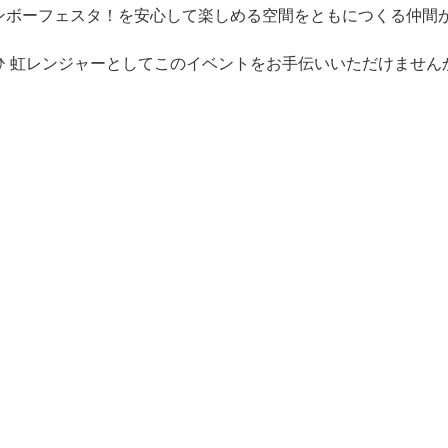
ンボーフェスタ！を安心して楽しめる空間をともにつくる仲間
ひ 虹レンジャーとしてこのイベントをお手伝いいただけません
インボーフェスタ！をお手伝いいただくには、説明会への参加
参加でOK：下記日程表のうち、ご都合の良い日を1日お選びくだ
当日の飛び込み参加も大歓迎です。